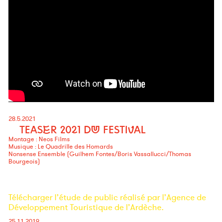
28.5.2021
TEASER 2021 DU FESTIVAL
Montage : Neos Films
Musique :
Le Quadrille des Homards
Nonsense Ensemble (Guilhem Fontes/Boris Vassallucci/Thomas
Bourgeois)
Télécharger l’étude de public réalisé par l’Agence de
Développement Touristique de l’Ardèche.
25.11.2019