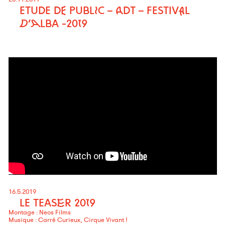
ETUDE DE PUBLIC – ADT – FESTIVAL
D’ALBA -2019
16.5.2019
LE TEASER 2019
Montage : Neos Films
Musique : Carré Curieux, Cirque Vivant !