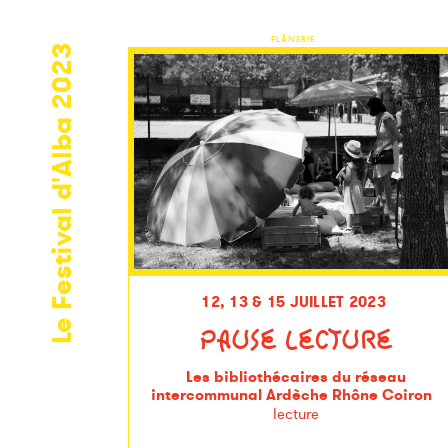
FLÂNERIE
Le Festival d'Alba 2023
12, 13 & 15 JUILLET 2023
PAUSE LECTURE
Les bibliothécaires du réseau
intercommunal Ardèche Rhône Coiron
lecture