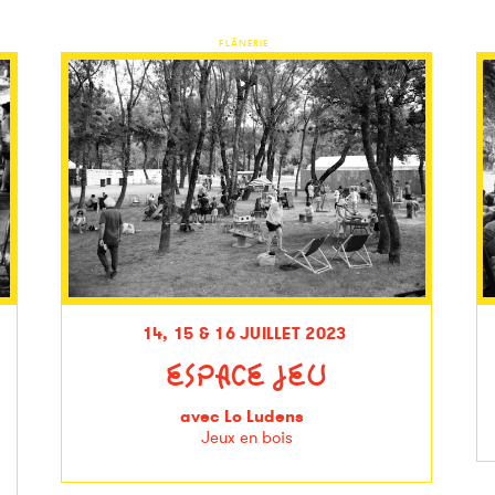
FLÂNERIE
14, 15 & 16 JUILLET 2023
ESPACE JEU
avec Lo Ludens
Jeux en bois