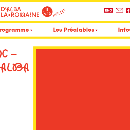
rogramme
Les Préalables
Info
C –
’ALBA