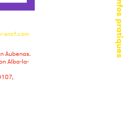
Infos pratiques
r-sncf.com
on Aubenas.
on Alba-la-
D107,