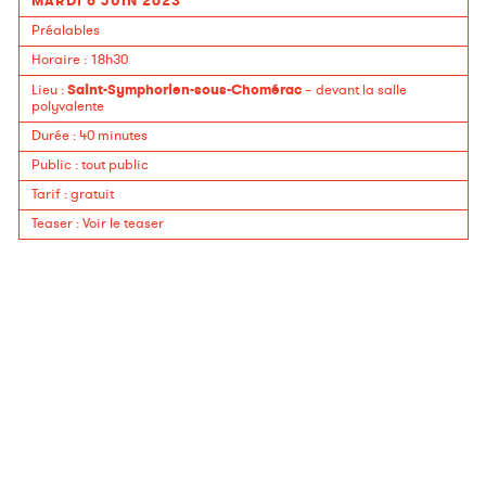
MARDI 6 JUIN 2023
Préalables
Horaire
: 18h30
Saint-Symphorien-sous-Chomérac
Lieu
:
– devant la salle
polyvalente
Durée
:
40 minutes
Public
:
tout public
Tarif
:
gratuit
Teaser
:
Voir le teaser