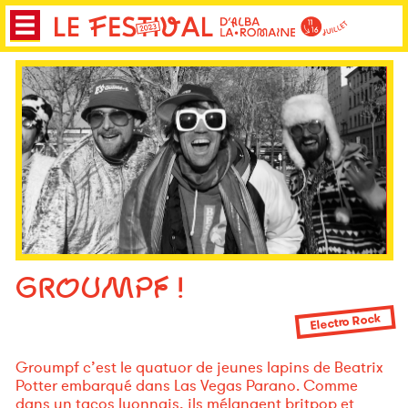
GROUMPF !
Electro Rock
Groumpf c’est le quatuor de jeunes lapins de Beatrix
Potter embarqué dans Las Vegas Parano. Comme
dans un tacos lyonnais, ils mélangent britpop et