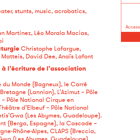
ter, stunts, music, acrobatics,
Accessi
n Martinez, Léo Morala Macias,
pi
turgie
Christophe Lafargue,
Matteis, David Dee, Anaïs Lafont
à l’écriture de l’association
ue du Monde (Bagneux), le Carré
Bretagne (Lannion), L’Azimut – Pôle
 – Pôle National Cirque en
héâtre d’Elbeuf – Pôle National
etis’Gwa (Les Abymes, Guadeloupe).
vent (Berga, Espagne), la Cascade –
rgne-Rhône-Alpes, CLAPS (Breccia,
is’Gwa (Les Abymes, Guadeloupe),