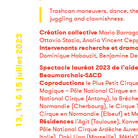
Trashcan maneuvers, dance, thea
juggling and clownishness.
Création collective
Mario Barraga
13, 14 & 15 juillet 2023
Ottavio Stazio, Analia Vincent Cep
Intervenants recherche et drama
Dominique Habouzit, Benjamine De 
Spectacle lauréat 2023 de l’aide 
Beaumarchais-SACD
Coproductions
le Plus Petit Cirq
Magique – Pôle National Cirque en 
National Cirque (Antony), la Brèche
Normandie (Cherbourg), le Cirque T
Cirque en Normandie (Elbeuf) et M
Résidences
l’Agit (Toulouse), Kon
Pôle National Cirque Ardèche Auve
Italie), Daki Ling (Marseille), Mét