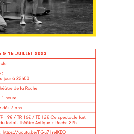
4 & 15 JUILLET 2023
cle
e
:
 jour à 22h00
héâtre de la Roche
:
1 heure
:
dès 7 ans
TP 19€ / TR 16€ / TE 12€
Ce spectacle fait
 du forfait Théâtre Antique + Roche 22h
:
https://youtu.be/FGu71reIKEQ