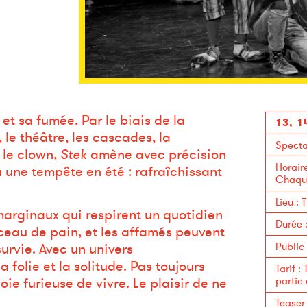
 et sa fumée. Par le biais de la
13, 1
le théâtre, les cascades, la
Specta
t le clown,
Stek
amène avec précision
Horair
à une tempête en été : rafraîchissant
Chaque
Lieu
:
T
arginaux qui respirent un quotidien
Durée
rceau de pain, et les affamés peuvent
Public
survie. Avec un univers
 folie et la solitude. Pas toujours
Tarif
:
partie
oie furieuse de vivre. Le plaisir de ne
Teaser