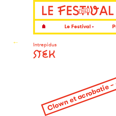
Le Festival
P
←
Intrepidus
STEK
Clown et acrobatie –