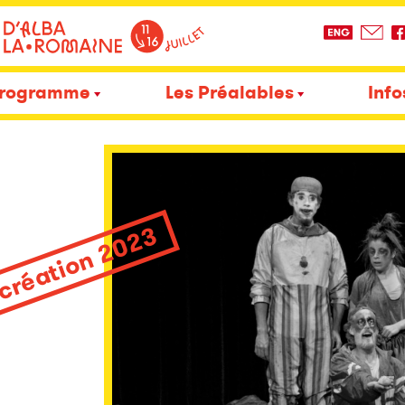
rogramme
Les Préalables
Info
 création 2023