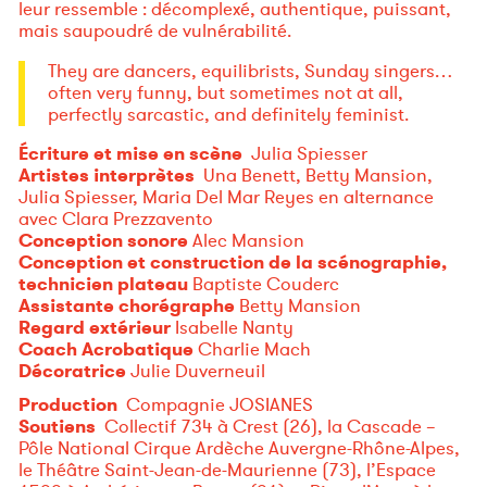
leur ressemble : décomplexé, authentique, puissant,
mais saupoudré de vulnérabilité.
They are dancers, equilibrists, Sunday singers…
often very funny, but sometimes not at all,
perfectly sarcastic, and definitely feminist.
Écriture et mise en scène
Julia Spiesser
Artistes interprètes
Una Benett, Betty Mansion,
Julia Spiesser, Maria Del Mar Reyes en alternance
avec Clara Prezzavento
Conception sonore
Alec Mansion
Conception et construction de la scénographie,
technicien plateau
Baptiste Couderc
Assistante chorégraphe
Betty Mansion
Regard extérieur
Isabelle Nanty
Coach Acrobatique
Charlie Mach
Décoratrice
Julie Duverneuil
Production
Compagnie JOSIANES
Soutiens
Collectif 734 à Crest (26), la Cascade –
Pôle National Cirque Ardèche Auvergne-Rhône-Alpes,
le Théâtre Saint-Jean-de-Maurienne (73), l’Espace