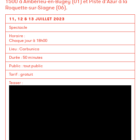
1500 à Ambérieu-en-Bugey (01) et Piste d’Azur à la
Roquette-sur-Siagne (06).
11, 12 & 13 JUILLET 2023
Spectacle
Horaire
:
Chaque jour à 18h00
Lieu
:
Carbunica
Durée
:
50 minutes
Public
:
tout public
Tarif
:
gratuit
Teaser
: