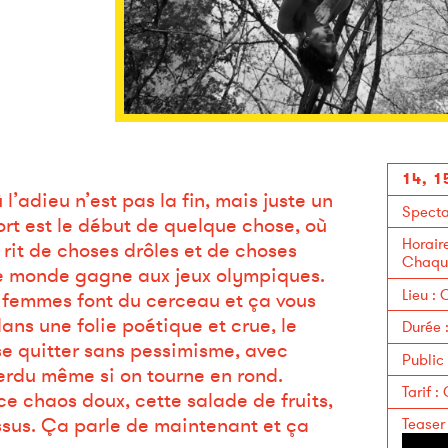
14, 1
’adieu n’est pas la fin, mais juste un
Specta
rt est le début de quelque chose, où
Horair
on rit de choses drôles et de choses
Chaque
le monde gagne aux jeux olympiques.
Lieu
:
C
nq femmes font du cerceau et ça vous
ans une folie poétique et crue, le
Durée
 se quitter sans pessimisme, avec
Public
erdu même si on tourne en rond.
Tarif
:
ce chaos doux, cette salade de fruits,
ssus. Ça parle de maintenant et ça
Teaser