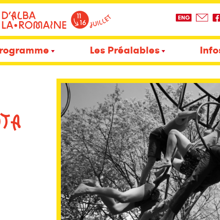
rogramme
Les Préalables
Info
TA