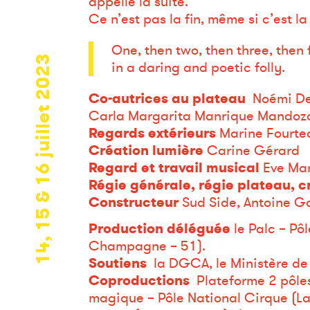
appelle la suite.
Ce n’est pas la fin, même si c’est la 
One, then two, then three, then
14, 15 & 16 juillet 2023
in a daring and poetic folly.
Co-autrices au plateau
Noémi Dev
Carla Margarita Manrique Mandoza
Regards extérieurs
Marine Fourtea
Création lumière
Carine Gérard
Regard et travail musical
Eve Ma
Régie générale, régie plateau, c
Constructeur
Sud Side, Antoine G
Production déléguée
le Palc – Pô
Champagne – 51).
Soutiens
la DGCA, le Ministère de 
Coproductions
Plateforme 2 pôles
magique – Pôle National Cirque (Lan