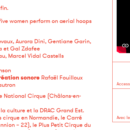
fin.
 five women perform on aerial hoops
aux, Aurora Dini, Gentiane Garin,
 et Gal Zdafee
u, Marcel Vidal Castells
nson
réation sonore
Rafaël Fouilloux
autron
Access
le National Cirque (Châlons-en-
la culture et la DRAC Grand Est.
 cirque en Normandie, le Carré
Avec l
nion – 22), le Plus Petit Cirque du