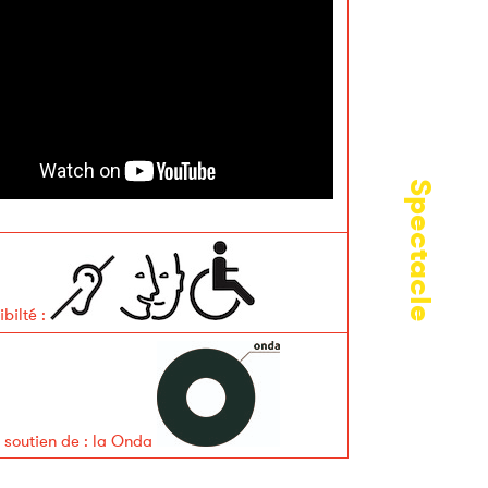
Spectacle
ibilté
:
e soutien de
:
la Onda