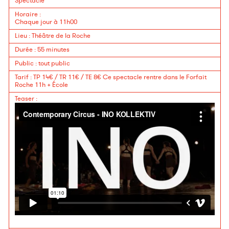
Spectacle
Horaire
:
Chaque jour à 11h00
Lieu
:
Théâtre de la Roche
Durée
:
55 minutes
Public
:
tout public
Tarif
:
TP 14€ / TR 11€ / TE 8€
Ce spectacle rentre dans le Forfait
Roche 11h + École
Teaser
: