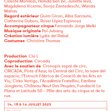
Celeste Mondozi, Hemda ben zvi, Juliette Ieva,
Magdalena Vicente, Sonja Zantedeschi, Wanda
Mañas.
Regard extérieur
Quim Giron, Alba Sarraute,
Catherine Dubois, Roser López Espinosa
Accompagnateur cirque
Fernando Jorge Melki
Musique originale
Pol Jubany
Création lumière
Lydie del Rabal
Costumes
Christine Thomas
Production
Cie L
Coproduction
Circada
Avec le soutien de
Cronopis espai de circ,
CIRCADA, Piste d’Azur, la Central del Circ, la nave del
espacio, l’Estruch Fàbrica de Creació de les Arts en
Viu, Cirko Vertigo, l’Académie Fratellini, Extrême
Jonglerie, Château-Neuf Des Peuples, Fundació La
Plana et Latitude 50 – Pôle des arts du cirque et de la
rue.
14, 15 & 16 JUILLET 2023