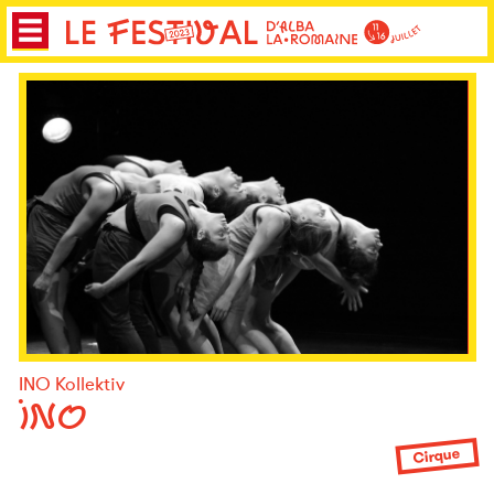
INO Kollektiv
INO
Cirque